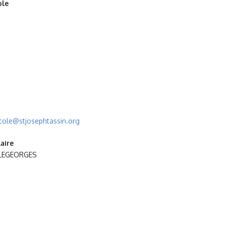
ole
cole@stjosephtassin.org
aire
ILLEGEORGES