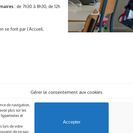
imaires
: de 7h30 à 8h30, de 12h
ion se font par l’Accueil.
Gérer le consentement aux cookies
ience de navigation,
voir plus sur les
hypertextes et
Accepter
Institution Saint-Joseph de Tassin
s lors de votre
accueil@stjosephtassin.org
- Tél. 04 78 34 07 51
 souvenir de ne pas