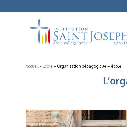
Skip
to
main
content
Accueil
»
Ecole
»
Organisation pédagogique – école
L’org