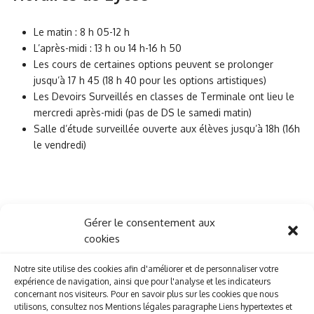
Le matin : 8 h 05-12 h
L’après-midi : 13 h ou 14 h-16 h 50
Les cours de certaines options peuvent se prolonger
jusqu’à 17 h 45 (18 h 40 pour les options artistiques)
Les Devoirs Surveillés en classes de Terminale ont lieu le
mercredi après-midi (pas de DS le samedi matin)
Salle d’étude surveillée ouverte aux élèves jusqu’à 18h (16h
le vendredi)
NB : Quatre fois dans l’année, un DS de Français a lieu le mercredi
Gérer le consentement aux
après-midi en classe de Première (les plannings de DS sont
cookies
distribués en début d’année pour chaque niveau).
Notre site utilise des cookies afin d'améliorer et de personnaliser votre
expérience de navigation, ainsi que pour l'analyse et les indicateurs
concernant nos visiteurs. Pour en savoir plus sur les cookies que nous
utilisons, consultez nos Mentions légales paragraphe Liens hypertextes et