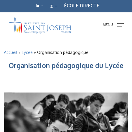
Skip
ÉCOLE DIRECTE
–
–
to
main
Fermer
content
le
MENU
menu
Accueil
»
Lycee
»
Organisation pédagogique
Organisation pédagogique du Lycée