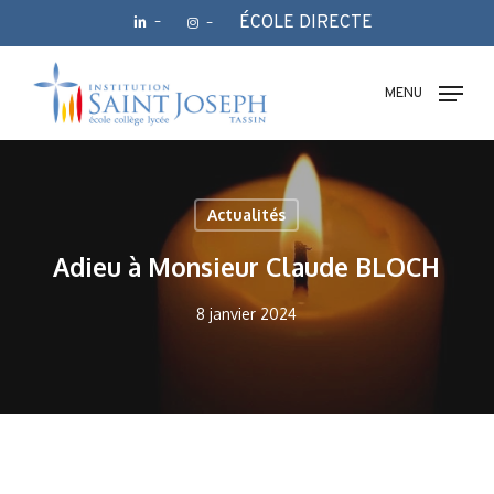
Skip
ÉCOLE DIRECTE
–
–
to
main
Fermer
content
le
MENU
menu
Actualités
Adieu à Monsieur Claude BLOCH
8 janvier 2024