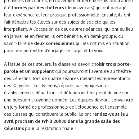
premières rencontres, en novembre et décembre, ils ont d’abord
été
formés par des rhéteurs
(deux avocats) qui ont partagé
leur expérience et leur pratique professionnelle. Ensuite, ils ont
fait débattre les élèves sur des sujets de société qui les
interpellent. A l’occasion de deux autres séances, qui ont eu lieu
en janvier et en février, ils ont bénéficié, en demi-groupe, du
savoir-faire de
deux comédiennes
qui les ont mis en situation
pour leur permettre d’engager le corps et la voix.
A l’issue de ces ateliers, la classe va devoir choisir
trois porte-
parole et un suppléant
qui poursuivront l’aventure au théâtre
des Célestins, lors de quatre séances mêlant les représentants
des 10 lycées : Les lycéens, répartis par équipes inter-
établissements débattront et défendront leur point de vue sur
une question citoyenne donnée. Les équipes devront convaincre
un jury formé de professionnels de l’éloquence et l’ensemble
des classes qui constituent le public. Ils ont
rendez-vous le 2
avril prochain de 19h à 20h30 dans la grande salle des
Célestins
pour la restitution finale !