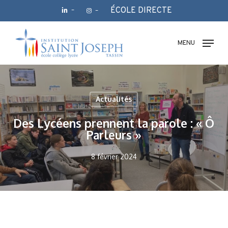
Skip
ÉCOLE DIRECTE
–
–
to
main
Fermer
content
le
MENU
menu
Actualités
Des Lycéens prennent la parole : « Ô
Parleurs »
8 février 2024