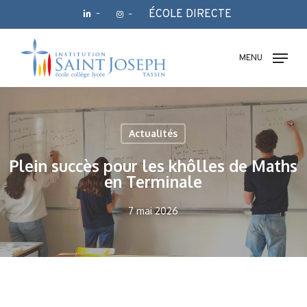
Skip
ÉCOLE DIRECTE
–
–
to
main
Fermer
content
le
MENU
menu
Actualités
Plein succès pour les khôlles de Maths
en Terminale
7 mai 2026