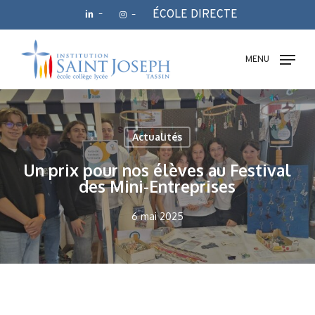
Skip
ÉCOLE DIRECTE
–
–
to
main
Fermer
content
le
MENU
menu
Actualités
Un prix pour nos élèves au Festival
des Mini-Entreprises
6 mai 2025