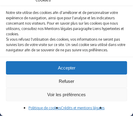
Notre site utilise des cookies afin d'améliorer et de personnaliser votre
expérience de navigation, ainsi que pour l'analyse et les indicateurs
concernant nos visiteurs. Pour en savoir plus sur les cookies que nous
utilisons, consultez nos Mentions légales paragraphe Liens hypertextes et
cookies.
Si vous refusez l'utilisation des cookies, vos informations ne seront pas
suivies lors de votre visite sur ce site. Un seul cookie sera utilisé dans votre
navigateur afin de se souvenir de ne pas suivre vos préférences.
Accepter
Refuser
Institution Saint-Joseph de Tassin
accueil@stjosephtassin.org
- Tél. 04 78 34 07 51
Voir les préférences
8, Chemin de la Mansion 69160 Tassin-La-Demi-Lune
Politique de cookies
Crédits et mentions légales
©Copyright 2022
Cookies
|
Mentions légales
Réalisation
AB6NET