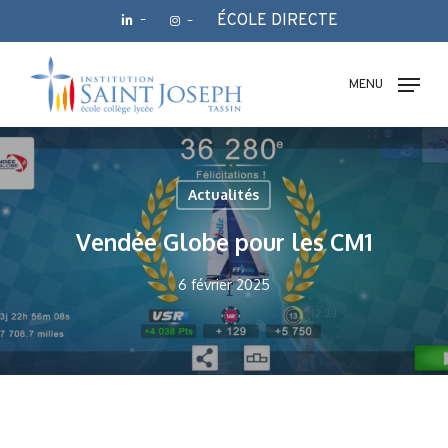
Skip
ÉCOLE DIRECTE
–
–
to
main
Fermer
content
le
MENU
menu
Actualités
Vendée Globe pour les CM1
6 février 2025