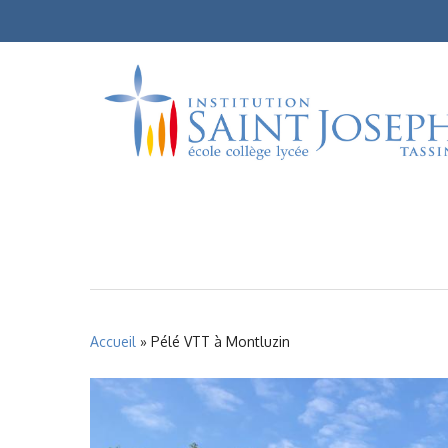
Skip
to
main
content
Accueil
»
Pélé VTT à Montluzin